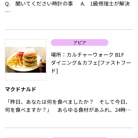
Q. 聞いてください時計の事 A. 1級修理士が解決
当店は経験豊富な、1級修理技能士が店頭におります。
時計に関する事、お気軽にお問合せ下さい。
あらゆる時計の電池交換、修理に対応しております。
アピア
時計は低価格品からご用意しております。
場所：カルチャーウォーク B1F
買い替えか、お直しか、お悩みの際はご相談下さい。
ダイニング＆カフェ[ファストフー
ド]
時計ベルトは、4000本を超える店頭在庫から
妥協しない一本をお選び下さい。
マクドナルド
当店ホームページ gg choice に掲載しております。
ネットで予約、店舗で購入が可能です。
「昨日、あなたは何を食べましたか？ そして今日、
パソコンやスマホで、じっくり吟味、下調べにご活用
何を食べますか？」 あらゆる食材があふれ、24時間
下さい。
いつでも食べ物が手に入る現代だからこそ、何を食べ
たらよいのか迷うことが多くなっている。
ZIPPOライターは、プレゼント選びに最適な充実した