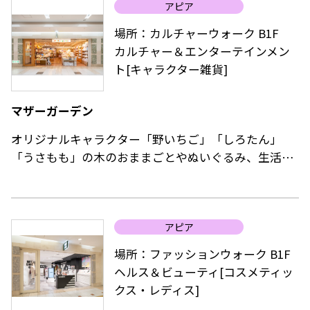
品揃え。
アピア
（ZIPPOライターの修理は行っておりません。）
マクドナルドが提案するのは、食べ物について理解
場所：カルチャーウォーク B1F
し、より健康的に暮らすために食品を「選ぶ力」を身
カルチャー＆エンターテインメン
につけるためのサポート。
ト[キャラクター雑貨]
お子様にはおもちゃ付きのハッピーセットがオスス
メ。
マザーガーデン
オリジナルキャラクター「野いちご」「しろたん」
「うさもも」の木のおままごとやぬいぐるみ、生活雑
貨、おしゃれ小物などを展開。
なごみ雑貨で、お客様に「なごみ」「いやし」を提供
しています。
アピア
また、ペットファッション、フード、ケア用品、その
他オリジナルのワンちゃんグッズも豊富で、お子様か
場所：ファッションウォーク B1F
ら年配のお客様、さらにワンちゃんまで楽しめるショ
ヘルス＆ビューティ[コスメティッ
ップです。
クス・レディス]