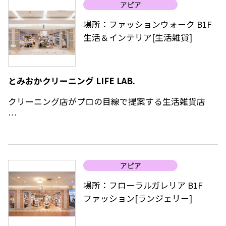
アピア
バンドは常時定価の半額で提供。
場所：ファッションウォーク B1F
生活＆インテリア[生活雑貨]
とみおかクリーニング LIFE LAB.
クリーニング店がプロの目線で提案する生活雑貨店
北海道・中標津町から始まった「とみおかクリーニン
グ」。
「きれいに、丁寧に、永く大切に」をコンセプトに、
アピア
アピアではオリジナルの洗濯雑貨や洗剤の他、国内外
からセレクトした日用品・道具類などを展開。店内に
場所：フローラルガレリア B1F
は靴やバッグなど革製品の修理工房も併設します。
ファッション[ランジェリー]
日頃のお洗濯やお洋服、革製品のお手入れ方法につい
て、クリーニングのプロの目でアドバイスもいたしま