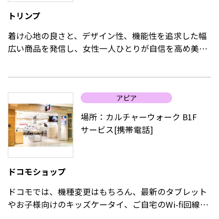
す。
トリンプ
着け心地の良さと、デザイン性、機能性を追求した幅
広い商品を発信し、女性一人ひとりが自信を高め美し
く前向きに毎日を過ごすためのお手伝いをいたしま
す。
大人の女性の体型変化に着目した商品やトレンドを取
アピア
り入れたデザイン等、幅広い層のお客様に合わせた商
品をご用意しております。
場所：カルチャーウォーク B1F
サービス[携帯電話]
【取扱いブランド】
天使のブラ・恋するブラ・フロラーレ バイ トリンプ・
トリンププレミアム レッドレーベル・アモスタイル
ドコモショップ
ドコモでは、機種変更はもちろん、最新のタブレット
やお子様向けのキッズケータイ、ご自宅のWi-fi回線な
ど、多方面の料金相談をお受付しております。