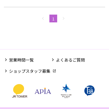
映画・音楽・アニメ・ゲームなど、便利で楽しいコン
テンツも多数ご提供しております。
1
ご来店されたお客様だけでなく、ご家族様も含めたご
利用状況に合わせて、快適なスマートライフをご提案
致します。
当店限定のガラスコーティングも好評発売中です。
営業時間一覧
よくあるご質問
機種購入代金は、分割購入時でもスクエアカードのポ
ショップスタッフ募集
イント付与対象となります。