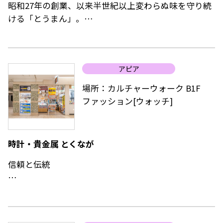
昭和27年の創業、以来半世紀以上変わらぬ味を守り続
ける「とうまん」。
白あんを上白糖でふっくら炊き上げ、上質小麦粉、北
海道の新鮮な卵・精白糖、滋養豊富な蜂蜜などを使用
した上品な風味と、さっぱりした甘さが特徴。商品が
アピア
作られる過程をガラス越しに見えるのも楽しい。
十勝産の小豆に鬼ザラ糖を使用したあんが入った鯛焼
場所：カルチャーウォーク B1F
き、小判型のボリュームあるワッフルもおすすめ。
ファッション[ウォッチ]
時計・貴金属 とくなが
信頼と伝統
時計の購入、修理、技術上の相談など様々なことに親
切に対応。
腕時計の電池交換は低価格、短時間でお取り替え。皮