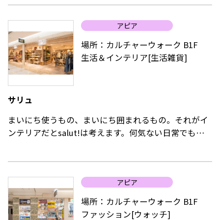
て、岐阜県土岐市より美濃焼のおしゃれな食器を揃え
ました。
アピア
大切な誰かに贈りたいミニギフトなど選んでみてはい
かがでしょうか？
場所：カルチャーウォーク B1F
生活＆インテリア[生活雑貨]
サリュ
まいにち使うもの、まいにち囲まれるもの。それがイ
ンテリアだとsalut!は考えます。何気ない日常でも愛
着があるインテリアと過ごすことで、その時間が豊か
になる。
そのときの気分にあわせて、気軽にインテリアを選ん
アピア
でもらいたい。日々日常を大切にするためのインテリ
アをsalut!は提案します。
場所：カルチャーウォーク B1F
ファッション[ウォッチ]